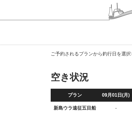
ご予約されるプランから釣行日を選択
空き状況
プラン
09月01日(月)
新島ウラ遠征五目船
-