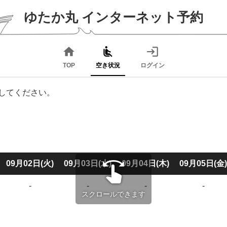
ゆたか丸
インターネット予約
home
airline_seat_recline_normal
login
TOP
空き状況
ログイン
してください。
swipe
09月02日(火)
09月03日(水)
09月04日(木)
09月05日(金)
-
-
-
-
スクロールできます