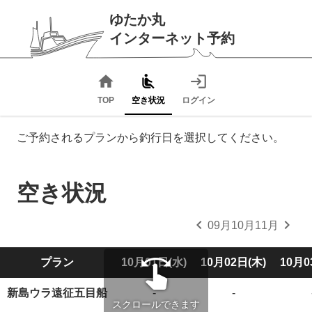
ゆたか丸
インターネット予約
home
airline_seat_recline_normal
login
TOP
空き状況
ログイン
ご予約されるプランから釣行日を選択してください。
空き状況
chevron_left
chevron_right
09月
10月
11月
swipe
プラン
10月01日(水)
10月02日(木)
10月0
新島ウラ遠征五目船
-
-
スクロールできます